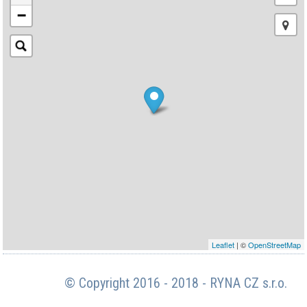
−
Leaflet
| ©
OpenStreetMap
© Copyright 2016 - 2018 - RYNA CZ s.r.o.